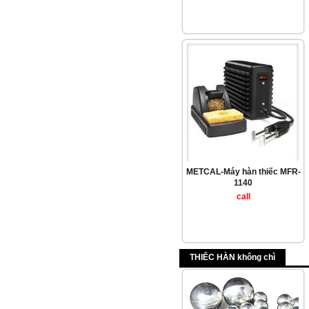
METCAL-Máy hàn thiếc MFR-
1140
call
THIÊC HÀN không chì