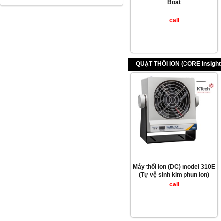
Boat
call
QUẠT THỔI ION (CORE insight
Máy thổi ion (DC) model 310E
(Tự vệ sinh kim phun ion)
call