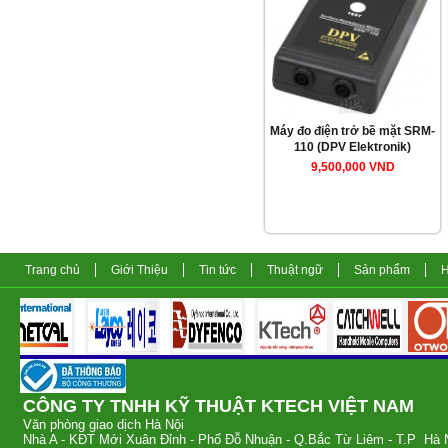
Máy đo điện trở bề mặt SRM-
110 (DPV Elektronik)
9,500,000 VND
Trang chủ
Giới Thiệu
Tin tức
Thuật ngữ
Sản phẩm
H
CÔNG TY TNHH KỸ THUẬT KTECH V
Văn phòng giao dịch 
Nhà A - KĐT Mới Xuân Đỉnh - Phố Đỗ Nhuận - Q.Bắc Từ Liêm - T.