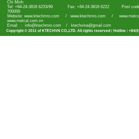
Chí Minh
Tel: +84-24-3818 6233/99 Fax: +84-24-3818 6222 Post c
700000
Website: www.ktechmro.com / www.ktechmro.com / www.m
www.metcal.com.vn
Email : info@ktechmro.com / ktechvina
Copyright © 2011 of KTECHVN CO.,LTD. All rights reserved
(
Hotline : +84(