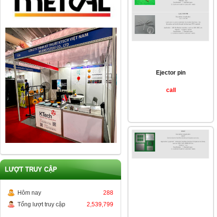
Ejector pin
call
LƯỢT TRUY CẬP
Hôm nay
288
Tổng lượt truy cập
2,539,799