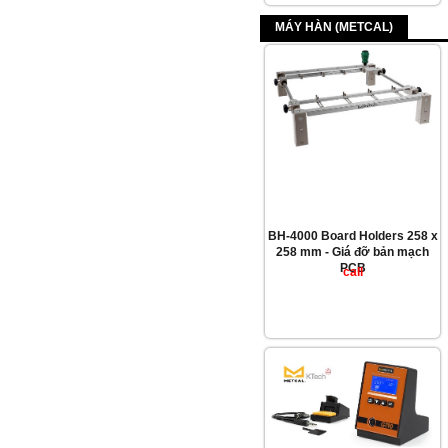
MÁY HÀN (METCAL)
BH-4000 Board Holders 258 x
258 mm - Giá đỡ bản mạch
PCB
call