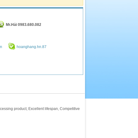
Mr.Hải 0983.680.082
vn
hoanghang.hn.87
cessing product, Excellent lifespan, Competitive